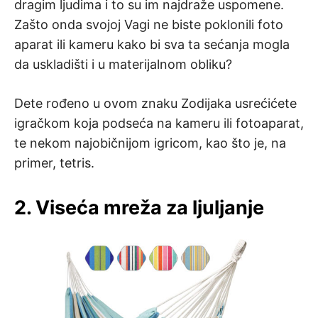
dragim ljudima i to su im najdraže uspomene.
Zašto onda svojoj Vagi ne biste poklonili foto
aparat ili kameru kako bi sva ta sećanja mogla
da uskladišti i u materijalnom obliku?
Dete rođeno u ovom znaku Zodijaka usrećićete
igračkom koja podseća na kameru ili fotoaparat,
te nekom najobičnijom igricom, kao što je, na
primer, tetris.
2. Viseća mreža za ljuljanje