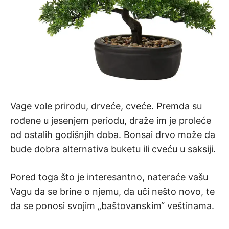
Vage vole prirodu, drveće, cveće. Premda su
rođene u jesenjem periodu, draže im je proleće
od ostalih godišnjih doba. Bonsai drvo može da
bude dobra alternativa buketu ili cveću u saksiji.
Pored toga što je interesantno, nateraće vašu
Vagu da se brine o njemu, da uči nešto novo, te
da se ponosi svojim „baštovanskim“ veštinama.