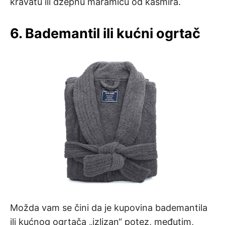
kravatu ili džepnu maramicu od kašmira.
6. Bademantil ili kućni ogrtač
Možda vam se čini da je kupovina bademantila
ili kućnog ogrtača „izlizan“ potez, međutim,