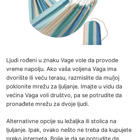
Ljudi rođeni u znaku Vage vole da provode
vreme napolju. Ako vaša voljena Vaga ima
dvorište ili veću terasu, razmislite da mu/joj
poklonite mrežu za ljuljanje. Imajte u vidu da
većina Vaga voli društvo, pa se potrudite da
pronađete mrežu za dvoje ljudi.
Alternativne opcije su ležaljka ili stolica na
ljuljanje. Ipak, ovako nešto ne treba da kupujete
preko interneta. Bolje je da se potrudite da