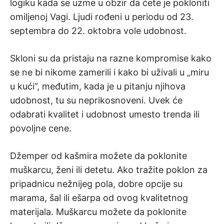
logiku kada se uzme u obzir da ćete je pokloniti
omiljenoj Vagi. Ljudi rođeni u periodu od 23.
septembra do 22. oktobra vole udobnost.
Skloni su da pristaju na razne kompromise kako
se ne bi nikome zamerili i kako bi uživali u „miru
u kući“, međutim, kada je u pitanju njihova
udobnost, tu su neprikosnoveni. Uvek će
odabrati kvalitet i udobnost umesto trenda ili
povoljne cene.
Džemper od kašmira možete da poklonite
muškarcu, ženi ili detetu. Ako tražite poklon za
pripadnicu nežnijeg pola, dobre opcije su
marama, šal ili ešarpa od ovog kvalitetnog
materijala. Muškarcu možete da poklonite