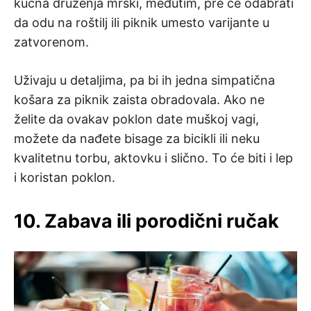
kućna druženja mrski, međutim, pre će odabrati
da odu na roštilj ili piknik umesto varijante u
zatvorenom.
Uživaju u detaljima, pa bi ih jedna simpatična
košara za piknik zaista obradovala. Ako ne
želite da ovakav poklon date muškoj vagi,
možete da nađete bisage za bicikli ili neku
kvalitetnu torbu, aktovku i slično. To će biti i lep
i koristan poklon.
10. Zabava ili porodični ručak