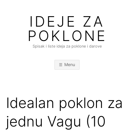
Skip
to
IDEJE ZA
content
POKLONE
Spisak i liste ideja za poklone i darove
Menu
Idealan poklon za
jednu Vagu (10