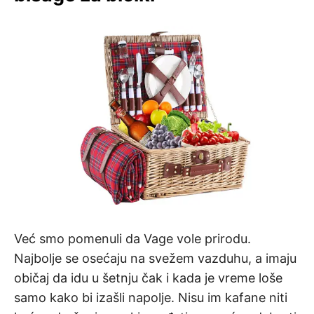
Već smo pomenuli da Vage vole prirodu.
Najbolje se osećaju na svežem vazduhu, a imaju
običaj da idu u šetnju čak i kada je vreme loše
samo kako bi izašli napolje. Nisu im kafane niti