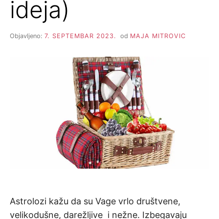
ideja)
Objavljeno:
7. SEPTEMBAR 2023.
od
MAJA MITROVIC
Astrolozi kažu da su Vage vrlo društvene,
velikodušne, darežljive i nežne. Izbegavaju