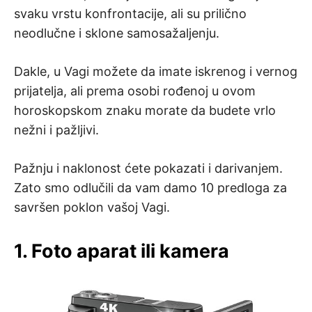
svaku vrstu konfrontacije, ali su prilično
neodlučne i sklone samosažaljenju.
Dakle, u Vagi možete da imate iskrenog i vernog
prijatelja, ali prema osobi rođenoj u ovom
horoskopskom znaku morate da budete vrlo
nežni i pažljivi.
Pažnju i naklonost ćete pokazati i darivanjem.
Zato smo odlučili da vam damo 10 predloga za
savršen poklon vašoj Vagi.
1. Foto aparat ili kamera