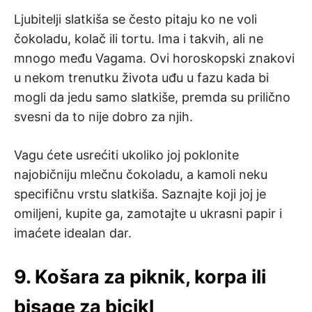
Ljubitelji slatkiša se često pitaju ko ne voli
čokoladu, kolač ili tortu. Ima i takvih, ali ne
mnogo među Vagama. Ovi horoskopski znakovi
u nekom trenutku života uđu u fazu kada bi
mogli da jedu samo slatkiše, premda su prilično
svesni da to nije dobro za njih.
Vagu ćete usrećiti ukoliko joj poklonite
najobičniju mlečnu čokoladu, a kamoli neku
specifičnu vrstu slatkiša. Saznajte koji joj je
omiljeni, kupite ga, zamotajte u ukrasni papir i
imaćete idealan dar.
9. Košara za piknik, korpa ili
bisage za bicikl