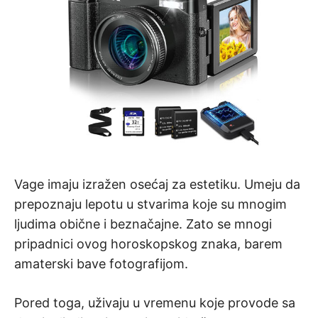
Vage imaju izražen osećaj za estetiku. Umeju da
prepoznaju lepotu u stvarima koje su mnogim
ljudima obične i beznačajne. Zato se mnogi
pripadnici ovog horoskopskog znaka, barem
amaterski bave fotografijom.
Pored toga, uživaju u vremenu koje provode sa