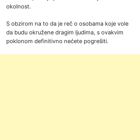
okolnost.
S obzirom na to da je reč o osobama koje vole
da budu okružene dragim ljudima, s ovakvim
poklonom definitivno nećete pogrešiti.