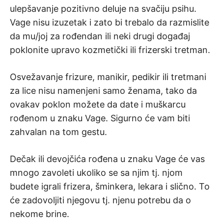
ulepšavanje pozitivno deluje na svačiju psihu.
Vage nisu izuzetak i zato bi trebalo da razmislite
da mu/joj za rođendan ili neki drugi događaj
poklonite upravo kozmetički ili frizerski tretman.
Osvežavanje frizure, manikir, pedikir ili tretmani
za lice nisu namenjeni samo ženama, tako da
ovakav poklon možete da date i muškarcu
rođenom u znaku Vage. Sigurno će vam biti
zahvalan na tom gestu.
Dečak ili devojčića rođena u znaku Vage će vas
mnogo zavoleti ukoliko se sa njim tj. njom
budete igrali frizera, šminkera, lekara i slično. To
će zadovoljiti njegovu tj. njenu potrebu da o
nekome brine.