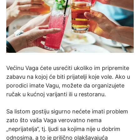
Većinu Vaga ćete usrećiti ukoliko im pripremite
zabavu na kojoj će biti prijatelji koje vole. Ako u
porodici imate Vagu, možete da organizujete
ručak u kućnoj varijanti ili u restoranu.
Sa listom gostiju sigurno nećete imati problem
zato što vaša Vaga verovatno nema
„neprijatelja“, tj. ljudi sa kojima nije u dobrim
odnosima, a to je prilično olakšavajuća