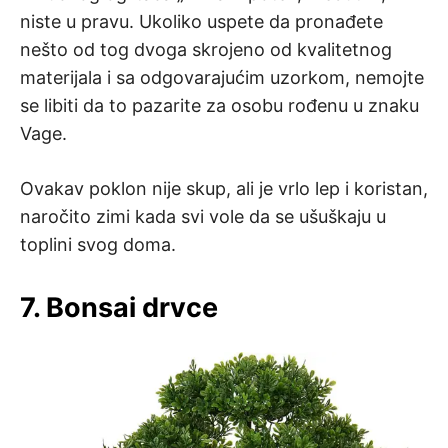
niste u pravu. Ukoliko uspete da pronađete
nešto od tog dvoga skrojeno od kvalitetnog
materijala i sa odgovarajućim uzorkom, nemojte
se libiti da to pazarite za osobu rođenu u znaku
Vage.
Ovakav poklon nije skup, ali je vrlo lep i koristan,
naročito zimi kada svi vole da se ušuškaju u
toplini svog doma.
7. Bonsai drvce