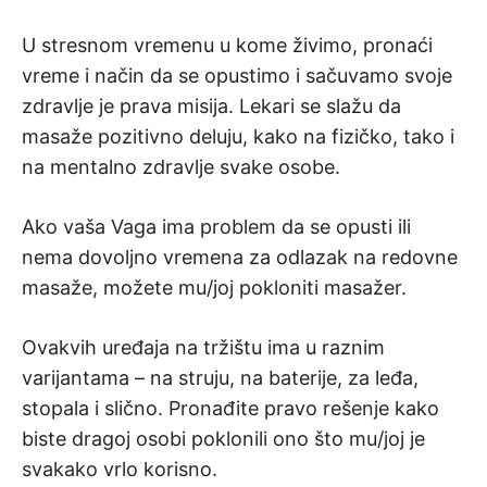
U stresnom vremenu u kome živimo, pronaći
vreme i način da se opustimo i sačuvamo svoje
zdravlje je prava misija. Lekari se slažu da
masaže pozitivno deluju, kako na fizičko, tako i
na mentalno zdravlje svake osobe.
Ako vaša Vaga ima problem da se opusti ili
nema dovoljno vremena za odlazak na redovne
masaže, možete mu/joj pokloniti masažer.
Ovakvih uređaja na tržištu ima u raznim
varijantama – na struju, na baterije, za leđa,
stopala i slično. Pronađite pravo rešenje kako
biste dragoj osobi poklonili ono što mu/joj je
svakako vrlo korisno.