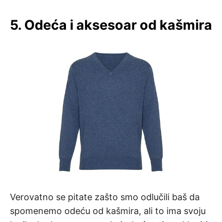
5. Odeća i aksesoar od kašmira
Verovatno se pitate zašto smo odlučili baš da
spomenemo odeću od kašmira, ali to ima svoju