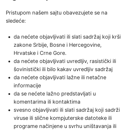
Pristupom našem sajtu obavezujete se na
sledeće:
da nećete objavljivati ili slati sadržaj koji krši
zakone Srbije, Bosne i Hercegovine,
Hrvatske i Crne Gore.
da nećete objavljivati uvredljiv, rasistički ili
šovinistički ili bilo kakav uvredljiv sadržaj
da nećete objavljivati lažne ili netačne
informacije
da se nećete lažno predstavljati u
komentarima ili kontaktima
svesno objavljivati ili slati sadržaj koji sadrži
viruse ili slične kompjuterske datoteke ili
programe načinjene u svrhu uništavanja ili