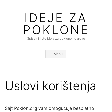
Skip
to
IDEJE ZA
content
POKLONE
Spisak i liste ideja za poklone i darove
Menu
Uslovi korištenja
Sajt Poklon.org vam omogućuje besplatno