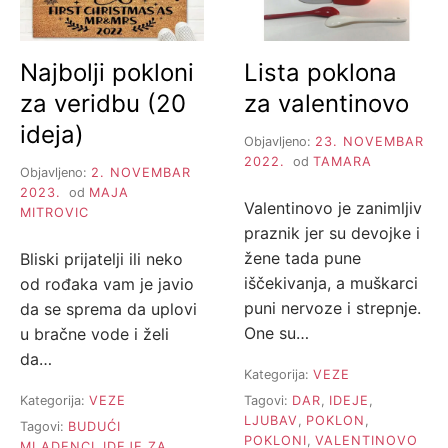
Najbolji pokloni
Lista poklona
za veridbu (20
za valentinovo
ideja)
Objavljeno:
23. NOVEMBAR
2022.
od
TAMARA
Objavljeno:
2. NOVEMBAR
2023.
od
MAJA
Valentinovo je zanimljiv
MITROVIC
praznik jer su devojke i
žene tada pune
Bliski prijatelji ili neko
iščekivanja, a muškarci
od rođaka vam je javio
puni nervoze i strepnje.
da se sprema da uplovi
One su…
u bračne vode i želi
da…
Kategorija:
VEZE
Kategorija:
VEZE
Tagovi:
DAR
,
IDEJE
,
LJUBAV
,
POKLON
,
Tagovi:
BUDUĆI
POKLONI
,
VALENTINOVO
MLADENCI
,
IDEJE ZA