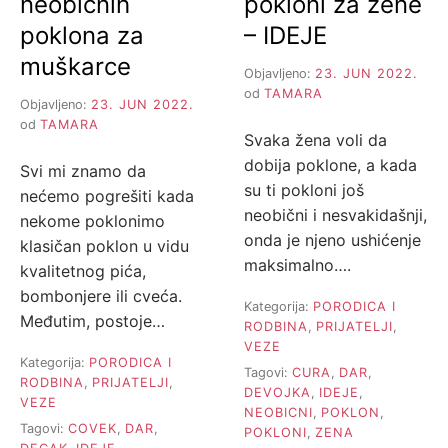
neobičnih
pokloni za žene
poklona za
– IDEJE
muškarce
Objavljeno:
23. JUN 2022.
od
TAMARA
Objavljeno:
23. JUN 2022.
od
TAMARA
Svaka žena voli da
dobija poklone, a kada
Svi mi znamo da
su ti pokloni još
nećemo pogrešiti kada
neobični i nesvakidašnji,
nekome poklonimo
onda je njeno ushićenje
klasičan poklon u vidu
maksimalno….
kvalitetnog pića,
bombonjere ili cveća.
Kategorija:
PORODICA I
Međutim, postoje…
RODBINA
,
PRIJATELJI
,
VEZE
Kategorija:
PORODICA I
Tagovi:
CURA
,
DAR
,
RODBINA
,
PRIJATELJI
,
DEVOJKA
,
IDEJE
,
VEZE
NEOBICNI
,
POKLON
,
Tagovi:
COVEK
,
DAR
,
POKLONI
,
ZENA