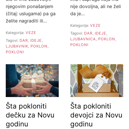
njegovim ponašanjem
nije dovoljna, ali ne želi
(čitaj: uslugama) pa ga
da je…
želite nagraditi ili…
Kategorija:
VEZE
Kategorija:
VEZE
Tagovi:
DAR
,
IDEJE
,
LJUBAVNICA
,
POKLON
,
Tagovi:
DAR
,
IDEJE
,
POKLONI
LJUBAVNIK
,
POKLON
,
POKLONI
Šta pokloniti
Šta pokloniti
dečku za Novu
devojci za Novu
godinu
godinu