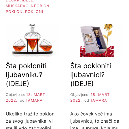
DECAK
,
IDEJE
,
MUSKARAC
,
NEOBICNI
,
POKLON
,
POKLONI
Šta pokloniti
Šta pokloniti
ljubavniku?
ljubavnici?
(IDEJE)
(IDEJE)
Objavljeno:
18. MART
Objavljeno:
18. MART
2022.
od
TAMARA
2022.
od
TAMARA
Ukoliko tražite poklon
Ako čovek već ima
za svog ljubavnika, vi
ljubavnicu, to znači da
ste ili vrlo zadovoljni
ima i suprugu koja mu