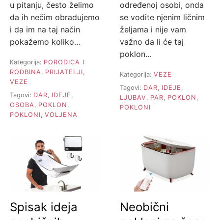
u pitanju, često želimo
određenoj osobi, onda
da ih nečim obradujemo
se vodite njenim ličnim
i da im na taj način
željama i nije vam
pokažemo koliko…
važno da li će taj
poklon…
Kategorija:
PORODICA I
RODBINA
,
PRIJATELJI
,
Kategorija:
VEZE
VEZE
Tagovi:
DAR
,
IDEJE
,
Tagovi:
DAR
,
IDEJE
,
LJUBAV
,
PAR
,
POKLON
,
OSOBA
,
POKLON
,
POKLONI
POKLONI
,
VOLJENA
Spisak ideja
Neobični