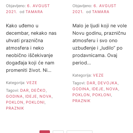
Objavljeno:
6. AVGUST
Objavljeno:
6. AVGUST
2021.
od
TAMARA
2021.
od
TAMARA
Kako uđemo u
Malo je ljudi koji ne vole
decembar, nekako nas
Novu godinu, prazničnu
uhvati praznična
atmosferu i svo ono
atmosfera i neko
uzbuđenje i „ludilo“ po
neobično iščekivanje
prodavnicama. Ovaj
događaja koji će nam
period…
promeniti život. Ni…
Kategorija:
VEZE
Kategorija:
VEZE
Tagovi:
DAR
,
DEVOJKA
,
GODINA
,
IDEJE
,
NOVA
,
Tagovi:
DAR
,
DEČKO
,
POKLON
,
POKLONI
,
GODINA
,
IDEJE
,
NOVA
,
PRAZNIK
POKLON
,
POKLONI
,
PRAZNIK