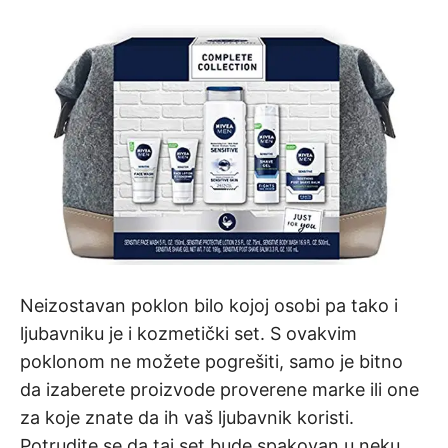
Neizostavan poklon bilo kojoj osobi pa tako i
ljubavniku je i kozmetički set. S ovakvim
poklonom ne možete pogrešiti, samo je bitno
da izaberete proizvode proverene marke ili one
za koje znate da ih vaš ljubavnik koristi.
Potrudite se da taj set bude spakovan u neku