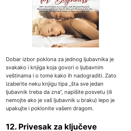
Dobar izbor poklona za jednog ljubavnika je
svakako i knjiga koja govori o ljubavnim
veštinama i o tome kako ih nadograditi. Zato
izaberite neku knjigu tipa „šta sve jedan
ljubavnik treba da zna“, napišite posvetu (ili
nemojte ako je vaš ljubavnik u braku) lepo je
upakujte i poklonite vašem dragom.
12. Privesak za ključeve