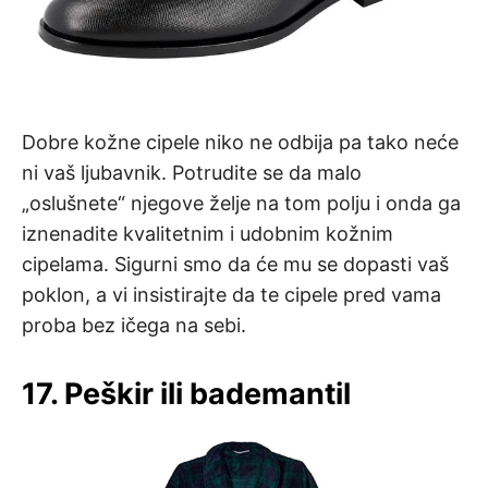
Dobre kožne cipele niko ne odbija pa tako neće
ni vaš ljubavnik. Potrudite se da malo
„oslušnete“ njegove želje na tom polju i onda ga
iznenadite kvalitetnim i udobnim kožnim
cipelama. Sigurni smo da će mu se dopasti vaš
poklon, a vi insistirajte da te cipele pred vama
proba bez ičega na sebi.
17. Peškir ili bademantil