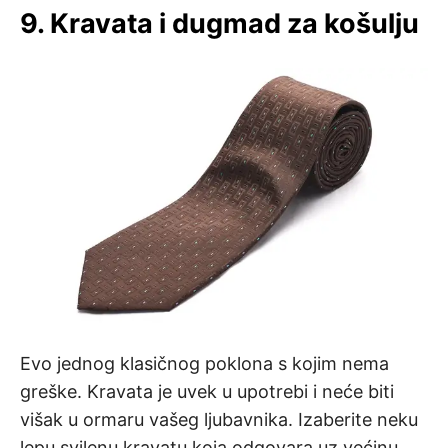
9. Kravata i dugmad za košulju
Evo jednog klasičnog poklona s kojim nema
greške. Kravata je uvek u upotrebi i neće biti
višak u ormaru vašeg ljubavnika. Izaberite neku
lepu svilenu kravatu koja odgovara uz većinu