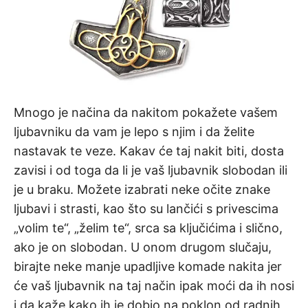
Mnogo je načina da nakitom pokažete vašem
ljubavniku da vam je lepo s njim i da želite
nastavak te veze. Kakav će taj nakit biti, dosta
zavisi i od toga da li je vaš ljubavnik slobodan ili
je u braku. Možete izabrati neke očite znake
ljubavi i strasti, kao što su lančići s privescima
„volim te“, „želim te“, srca sa ključićima i slično,
ako je on slobodan. U onom drugom slučaju,
birajte neke manje upadljive komade nakita jer
će vaš ljubavnik na taj način ipak moći da ih nosi
i da kaže kako ih je dobio na poklon od radnih