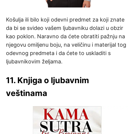
Košulja ili bilo koji odevni predmet za koji znate
da bi se svideo vašem ljubavniku dolazi u obzir
kao poklon. Naravno da ćete obratiti pažnju na
njegovu omiljenu boju, na veličinu i materijal tog
odevnog predmeta i da ćete to uskladiti s
ljubavnikovim željama.
11. Knjiga o ljubavnim
veštinama