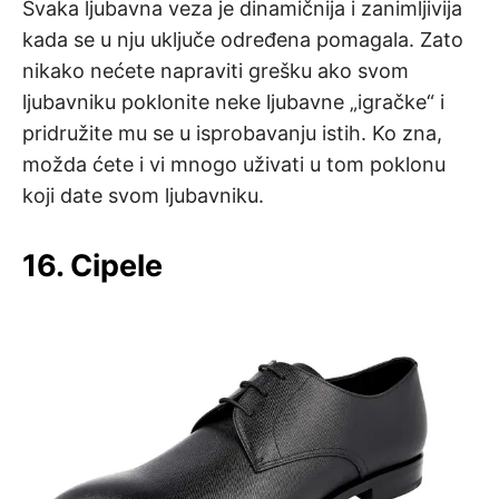
Svaka ljubavna veza je dinamičnija i zanimljivija
kada se u nju uključe određena pomagala. Zato
nikako nećete napraviti grešku ako svom
ljubavniku poklonite neke ljubavne „igračke“ i
pridružite mu se u isprobavanju istih. Ko zna,
možda ćete i vi mnogo uživati u tom poklonu
koji date svom ljubavniku.
16. Cipele