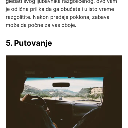
gledati svog ljubavnika razgolićenog, ovo vam
je odlična prilika da ga obučete i u isto vreme
razgolitite. Nakon predaje poklona, zabava
može da počne za vas oboje.
5. Putovanje