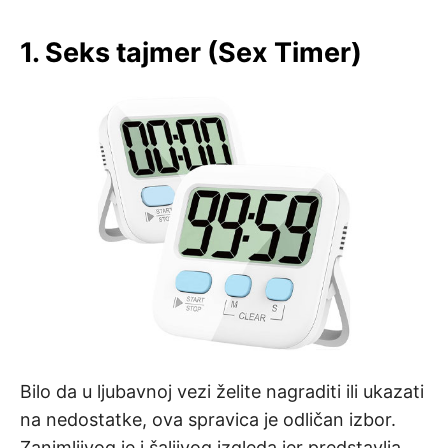
1. Seks tajmer (Sex Timer)
Bilo da u ljubavnoj vezi želite nagraditi ili ukazati
na nedostatke, ova spravica je odličan izbor.
Zanimljivog je i šaljivog izgleda jer predstavlja