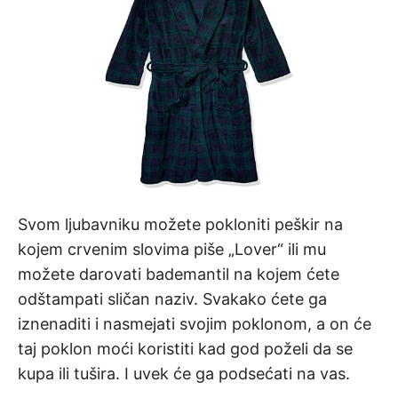
Svom ljubavniku možete pokloniti peškir na
kojem crvenim slovima piše „Lover“ ili mu
možete darovati bademantil na kojem ćete
odštampati sličan naziv. Svakako ćete ga
iznenaditi i nasmejati svojim poklonom, a on će
taj poklon moći koristiti kad god poželi da se
kupa ili tušira. I uvek će ga podsećati na vas.