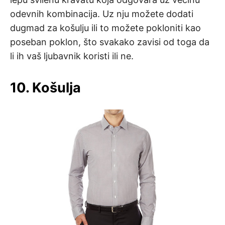
odevnih kombinacija. Uz nju možete dodati
dugmad za košulju ili to možete pokloniti kao
poseban poklon, što svakako zavisi od toga da
li ih vaš ljubavnik koristi ili ne.
10. Košulja