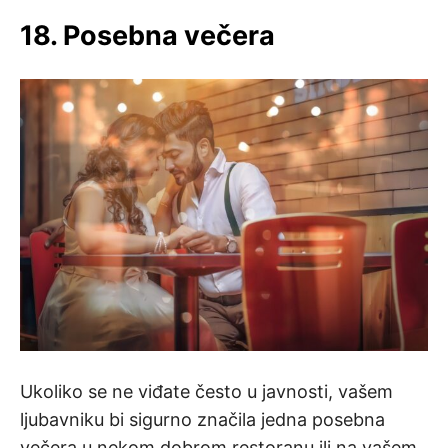
18. Posebna večera
Ukoliko se ne viđate često u javnosti, vašem
ljubavniku bi sigurno značila jedna posebna
večera u nekom dobrom restoranu ili na vašem