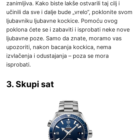
zanimljiva. Kako biste lakše ostvarili taj cilj i
učinili da sve i dalje bude „vrelo“, poklonite svom
ljubavniku ljubavne kockice. Pomoću ovog
poklona ćete se i zabaviti i isprobati neke nove
ljubavne poze. Samo da znate, moramo vas
upozoriti, nakon bacanja kockica, nema
izvlačenja i odustajanja – poza se mora
isprobati.
3. Skupi sat