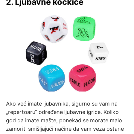
2. Ljubavne kockice
Ako već imate ljubavnika, sigurno su vam na
„repertoaru“ određene ljubavne igrice. Koliko
god da imate mašte, ponekad se morate malo
zamoriti smišljajući načine da vam veza ostane