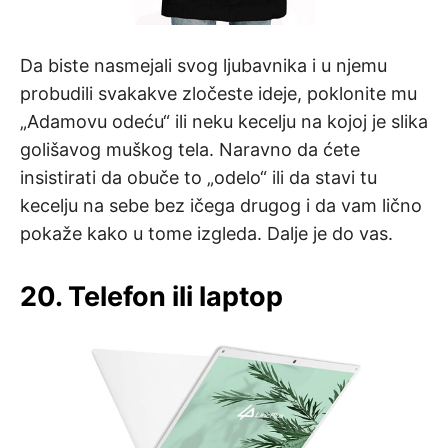
Da biste nasmejali svog ljubavnika i u njemu
probudili svakakve zločeste ideje, poklonite mu
„Adamovu odeću“ ili neku kecelju na kojoj je slika
golišavog muškog tela. Naravno da ćete
insistirati da obuče to „odelo“ ili da stavi tu
kecelju na sebe bez ičega drugog i da vam lično
pokaže kako u tome izgleda. Dalje je do vas.
20. Telefon ili laptop