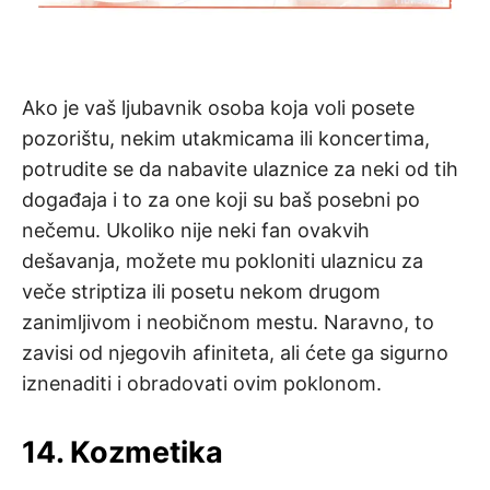
Ako je vaš ljubavnik osoba koja voli posete
pozorištu, nekim utakmicama ili koncertima,
potrudite se da nabavite ulaznice za neki od tih
događaja i to za one koji su baš posebni po
nečemu. Ukoliko nije neki fan ovakvih
dešavanja, možete mu pokloniti ulaznicu za
veče striptiza ili posetu nekom drugom
zanimljivom i neobičnom mestu. Naravno, to
zavisi od njegovih afiniteta, ali ćete ga sigurno
iznenaditi i obradovati ovim poklonom.
14. Kozmetika