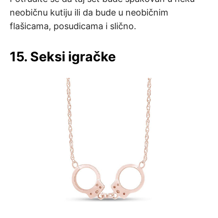
neobičnu kutiju ili da bude u neobičnim
flašicama, posudicama i slično.
15. Seksi igračke