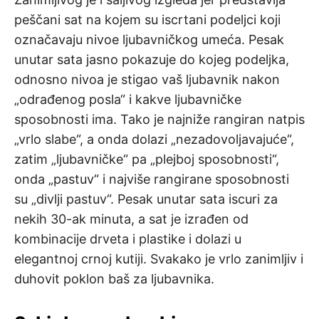
peščani sat na kojem su iscrtani podeljci koji
označavaju nivoe ljubavničkog umeća. Pesak
unutar sata jasno pokazuje do kojeg podeljka,
odnosno nivoa je stigao vaš ljubavnik nakon
„odrađenog posla“ i kakve ljubavničke
sposobnosti ima. Tako je najniže rangiran natpis
„vrlo slabe“, a onda dolazi „nezadovoljavajuće“,
zatim „ljubavničke“ pa „plejboj sposobnosti“,
onda „pastuv“ i najviše rangirane sposobnosti
su „divlji pastuv“. Pesak unutar sata iscuri za
nekih 30-ak minuta, a sat je izrađen od
kombinacije drveta i plastike i dolazi u
elegantnoj crnoj kutiji. Svakako je vrlo zanimljiv i
duhovit poklon baš za ljubavnika.