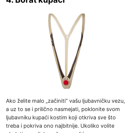
Ako želite malo „začiniti“ vašu ljubavničku vezu,
a uz to se i prilično nasmejati, poklonite svom
ljubavniku kupaći kostim koji otkriva sve što
treba i pokriva ono najbitnije. Ukoliko volite