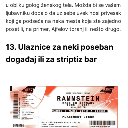
u obliku golog ženskog tela. Možda bi se vašem
ljubavniku dopalo da uz sebe uvek nosi privesak
koji ga podseća na neka mesta koja ste zajedno
posetili, na primer, Ajfelov toranj ili nešto drugo.
13. Ulaznice za neki poseban
događaj ili za striptiz bar