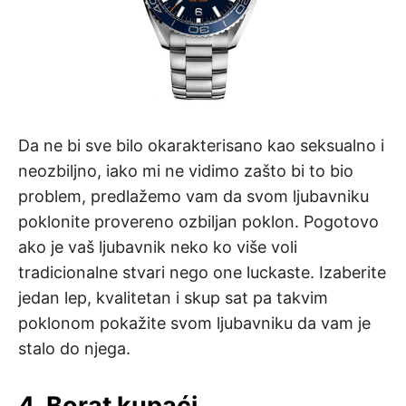
Da ne bi sve bilo okarakterisano kao seksualno i
neozbiljno, iako mi ne vidimo zašto bi to bio
problem, predlažemo vam da svom ljubavniku
poklonite provereno ozbiljan poklon. Pogotovo
ako je vaš ljubavnik neko ko više voli
tradicionalne stvari nego one luckaste. Izaberite
jedan lep, kvalitetan i skup sat pa takvim
poklonom pokažite svom ljubavniku da vam je
stalo do njega.
4. Borat kupaći