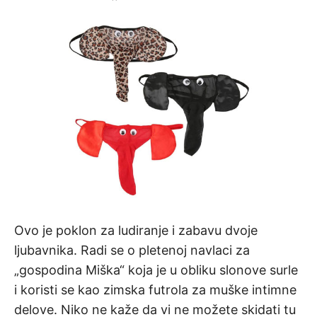
Ovo je poklon za ludiranje i zabavu dvoje
ljubavnika. Radi se o pletenoj navlaci za
„gospodina Miška“ koja je u obliku slonove surle
i koristi se kao zimska futrola za muške intimne
delove. Niko ne kaže da vi ne možete skidati tu