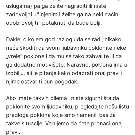
uslugama) pa ga želite nagraditi ili niste
zadovoljni učinjenim i želite ga na neki način
odobrovoljiti i potaknuti da bude bolji.
Dakle, o kojem god razlogu da se radi, nikako
neće škoditi da svom ljubavniku poklonite neke
„vrele“ poklone i da mu se tako zahvalite ili da
ga dodatno motivišete. Naravno, poklona ima u
izobilju, ali je pitanje kako odabrati onaj pravi i
njime ostvariti pun pogodak.
Ako imate takvih dilema i niste sigurni šta da
poklonite svom ljubavniku, pregledajte našu listu
predloga poklona koje smo namenili baš za
takve situacije. Verujemo da ćete pronaći onaj
pravi.