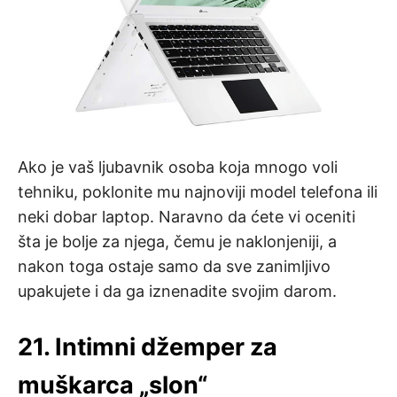
Ako je vaš ljubavnik osoba koja mnogo voli
tehniku, poklonite mu najnoviji model telefona ili
neki dobar laptop. Naravno da ćete vi oceniti
šta je bolje za njega, čemu je naklonjeniji, a
nakon toga ostaje samo da sve zanimljivo
upakujete i da ga iznenadite svojim darom.
21. Intimni džemper za
muškarca „slon“