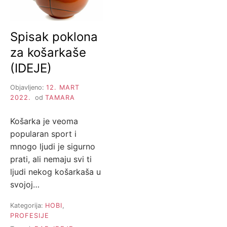
Spisak poklona
za košarkaše
(IDEJE)
Objavljeno:
12. MART
2022.
od
TAMARA
Košarka je veoma
popularan sport i
mnogo ljudi je sigurno
prati, ali nemaju svi ti
ljudi nekog košarkaša u
svojoj…
Kategorija:
HOBI
,
PROFESIJE