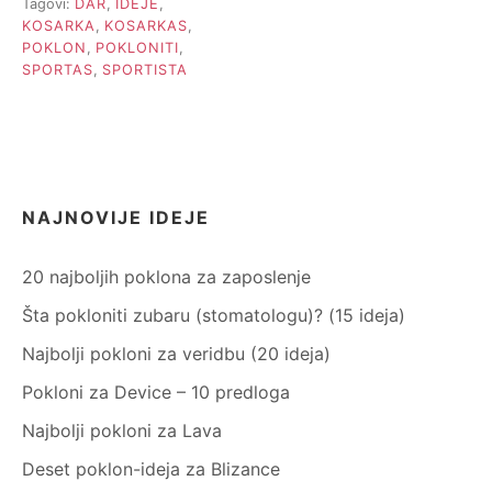
Tagovi:
DAR
,
IDEJE
,
KOSARKA
,
KOSARKAS
,
POKLON
,
POKLONITI
,
SPORTAS
,
SPORTISTA
NAJNOVIJE IDEJE
20 najboljih poklona za zaposlenje
Šta pokloniti zubaru (stomatologu)? (15 ideja)
Najbolji pokloni za veridbu (20 ideja)
Pokloni za Device – 10 predloga
Najbolji pokloni za Lava
Deset poklon-ideja za Blizance