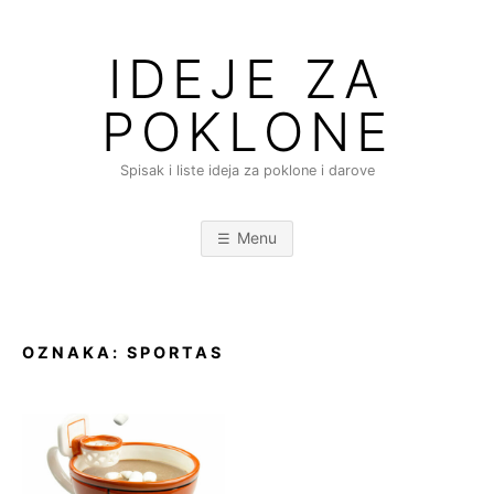
Skip
to
IDEJE ZA
content
POKLONE
Spisak i liste ideja za poklone i darove
Menu
OZNAKA:
SPORTAS