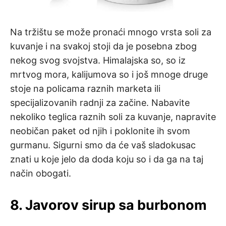
Na tržištu se može pronaći mnogo vrsta soli za
kuvanje i na svakoj stoji da je posebna zbog
nekog svog svojstva. Himalajska so, so iz
mrtvog mora, kalijumova so i još mnoge druge
stoje na policama raznih marketa ili
specijalizovanih radnji za začine. Nabavite
nekoliko teglica raznih soli za kuvanje, napravite
neobičan paket od njih i poklonite ih svom
gurmanu. Sigurni smo da će vaš sladokusac
znati u koje jelo da doda koju so i da ga na taj
način obogati.
8. Javorov sirup sa burbonom