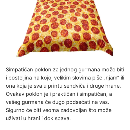
Simpatičan poklon za jednog gurmana može biti
i posteljina na kojoj velikim slovima piše „njam“ ili
ona koja je sva u printu sendviča i druge hrane.
Ovakav poklon je i praktičan i simpatičan, a
vašeg gurmana će dugo podsećati na vas.
Sigurno će biti veoma zadovoljan što može
uživati u hrani i dok spava.