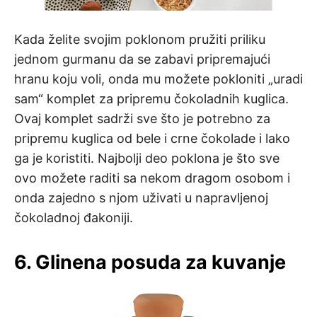
Kada želite svojim poklonom pružiti priliku
jednom gurmanu da se zabavi pripremajući
hranu koju voli, onda mu možete pokloniti „uradi
sam“ komplet za pripremu čokoladnih kuglica.
Ovaj komplet sadrži sve što je potrebno za
pripremu kuglica od bele i crne čokolade i lako
ga je koristiti. Najbolji deo poklona je što sve
ovo možete raditi sa nekom dragom osobom i
onda zajedno s njom uživati u napravljenoj
čokoladnoj đakoniji.
6. Glinena posuda za kuvanje