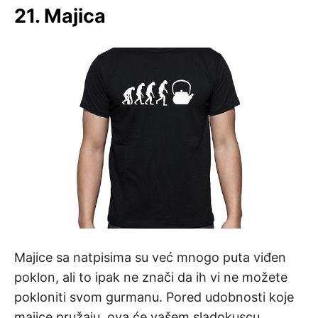
21. Majica
Majice sa natpisima su već mnogo puta viđen
poklon, ali to ipak ne znači da ih vi ne možete
pokloniti svom gurmanu. Pored udobnosti koje
majice pružaju, ova će vašem sladokuscu