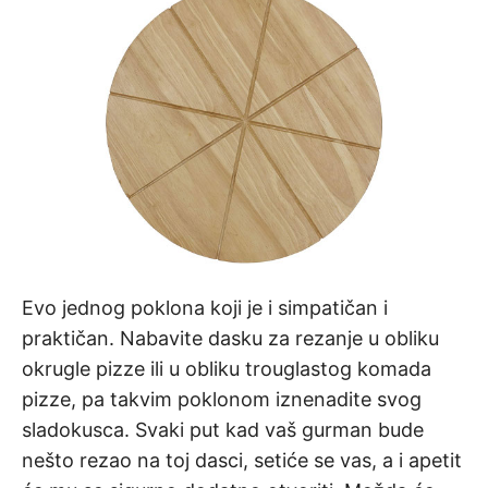
Evo jednog poklona koji je i simpatičan i
praktičan. Nabavite dasku za rezanje u obliku
okrugle pizze ili u obliku trouglastog komada
pizze, pa takvim poklonom iznenadite svog
sladokusca. Svaki put kad vaš gurman bude
nešto rezao na toj dasci, setiće se vas, a i apetit