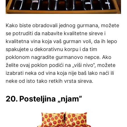
Kako biste obradovali jednog gurmana, možete
se potruditi da nabavite kvalitetne sireve i
kvalitetna vina koja vaš gurman voli, da ih lepo
spakujete u dekorativnu korpu i da tim
poklonom nagradite gurmanovo nepce. Ako
želite ovaj poklon podići na „viši nivo“, možete
izabrati neka od vina koja nije baš lako naći ili
neke od isto tako retkih vrsta sireva.
20. Posteljina „njam“