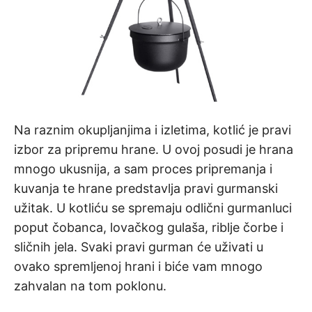
Na raznim okupljanjima i izletima, kotlić je pravi
izbor za pripremu hrane. U ovoj posudi je hrana
mnogo ukusnija, a sam proces pripremanja i
kuvanja te hrane predstavlja pravi gurmanski
užitak. U kotliću se spremaju odlični gurmanluci
poput čobanca, lovačkog gulaša, riblje čorbe i
sličnih jela. Svaki pravi gurman će uživati u
ovako spremljenoj hrani i biće vam mnogo
zahvalan na tom poklonu.