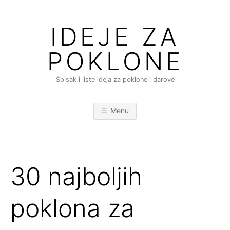
Skip
to
IDEJE ZA
content
POKLONE
Spisak i liste ideja za poklone i darove
Menu
30 najboljih
poklona za