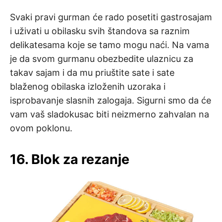
Svaki pravi gurman će rado posetiti gastrosajam
i uživati u obilasku svih štandova sa raznim
delikatesama koje se tamo mogu naći. Na vama
je da svom gurmanu obezbedite ulaznicu za
takav sajam i da mu priuštite sate i sate
blaženog obilaska izloženih uzoraka i
isprobavanje slasnih zalogaja. Sigurni smo da će
vam vaš sladokusac biti neizmerno zahvalan na
ovom poklonu.
16. Blok za rezanje