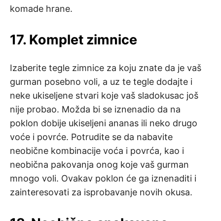
komade hrane.
17. Komplet zimnice
Izaberite tegle zimnice za koju znate da je vaš
gurman posebno voli, a uz te tegle dodajte i
neke ukiseljene stvari koje vaš sladokusac još
nije probao. Možda bi se iznenadio da na
poklon dobije ukiseljeni ananas ili neko drugo
voće i povrće. Potrudite se da nabavite
neobične kombinacije voća i povrća, kao i
neobična pakovanja onog koje vaš gurman
mnogo voli. Ovakav poklon će ga iznenaditi i
zainteresovati za isprobavanje novih okusa.