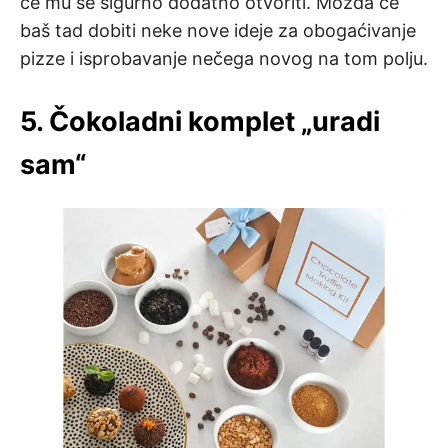
će mu se sigurno dodatno otvoriti. Možda će
baš tad dobiti neke nove ideje za obogaćivanje
pizze i isprobavanje nečega novog na tom polju.
5. Čokoladni komplet „uradi
sam“