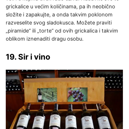
grickalice u većim količinama, pa ih neobično
složite i zapakujte, a onda takvim poklonom
razveselite svog sladokusca. Možete praviti
„piramide“ ili „torte“ od ovih grickalica i takvim
oblikom iznenaditi dragu osobu.
19. Sir i vino