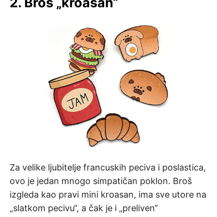
2. Broš „kroasan“
Za velike ljubitelje francuskih peciva i poslastica,
ovo je jedan mnogo simpatičan poklon. Broš
izgleda kao pravi mini kroasan, ima sve utore na
„slatkom pecivu“, a čak je i „preliven“