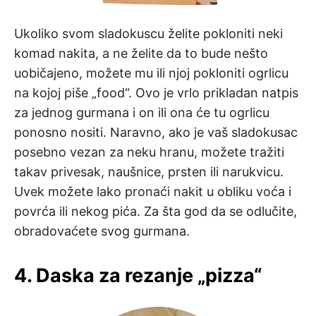
Ukoliko svom sladokuscu želite pokloniti neki
komad nakita, a ne želite da to bude nešto
uobičajeno, možete mu ili njoj pokloniti ogrlicu
na kojoj piše „food“. Ovo je vrlo prikladan natpis
za jednog gurmana i on ili ona će tu ogrlicu
ponosno nositi. Naravno, ako je vaš sladokusac
posebno vezan za neku hranu, možete tražiti
takav privesak, naušnice, prsten ili narukvicu.
Uvek možete lako pronaći nakit u obliku voća i
povrća ili nekog pića. Za šta god da se odlučite,
obradovaćete svog gurmana.
4. Daska za rezanje „pizza“