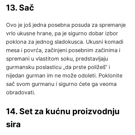
13. Sač
Ovo je još jedna posebna posuda za spremanje
vrlo ukusne hrane, pa je sigurno dobar izbor
poklona za jednog sladokusca. Ukusni komadi
mesa i povrća, začinjeni posebnim začinima i
spremani u vlastitom soku, predstavljaju
gurmansku poslasticu „da prste poližeš“ i
nijedan gurman im ne može odoleti. Poklonite
sač svom gurmanu i sigurno ćete ga veoma
obradovati.
14. Set za kućnu proizvodnju
sira