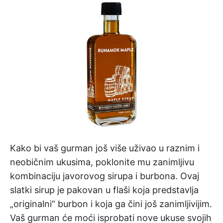
Kako bi vaš gurman još više uživao u raznim i
neobičnim ukusima, poklonite mu zanimljivu
kombinaciju javorovog sirupa i burbona. Ovaj
slatki sirup je pakovan u flaši koja predstavlja
„originalni“ burbon i koja ga čini još zanimljivijim.
Vaš gurman će moći isprobati nove ukuse svojih