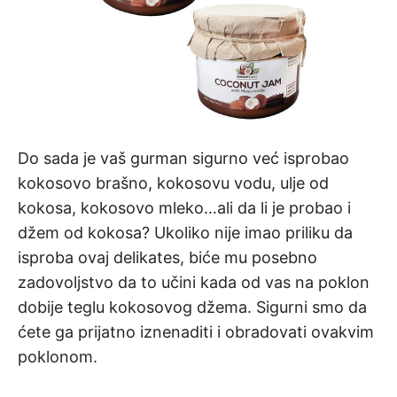
Do sada je vaš gurman sigurno već isprobao
kokosovo brašno, kokosovu vodu, ulje od
kokosa, kokosovo mleko…ali da li je probao i
džem od kokosa? Ukoliko nije imao priliku da
isproba ovaj delikates, biće mu posebno
zadovoljstvo da to učini kada od vas na poklon
dobije teglu kokosovog džema. Sigurni smo da
ćete ga prijatno iznenaditi i obradovati ovakvim
poklonom.