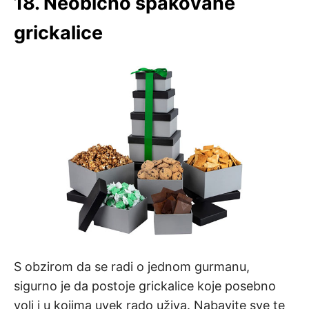
18. Neobično spakovane
grickalice
S obzirom da se radi o jednom gurmanu,
sigurno je da postoje grickalice koje posebno
voli i u kojima uvek rado uživa. Nabavite sve te