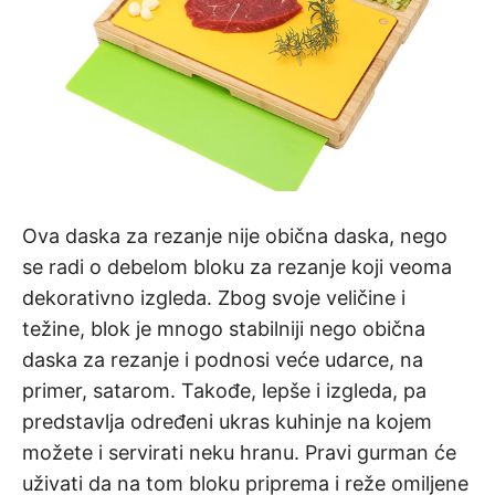
Ova daska za rezanje nije obična daska, nego
se radi o debelom bloku za rezanje koji veoma
dekorativno izgleda. Zbog svoje veličine i
težine, blok je mnogo stabilniji nego obična
daska za rezanje i podnosi veće udarce, na
primer, satarom. Takođe, lepše i izgleda, pa
predstavlja određeni ukras kuhinje na kojem
možete i servirati neku hranu. Pravi gurman će
uživati da na tom bloku priprema i reže omiljene