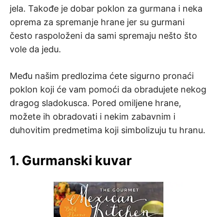
jela. Takođe je dobar poklon za gurmana i neka
oprema za spremanje hrane jer su gurmani
često raspoloženi da sami spremaju nešto što
vole da jedu.
Među našim predlozima ćete sigurno pronaći
poklon koji će vam pomoći da obradujete nekog
dragog sladokusca. Pored omiljene hrane,
možete ih obradovati i nekim zabavnim i
duhovitim predmetima koji simbolizuju tu hranu.
1. Gurmanski kuvar