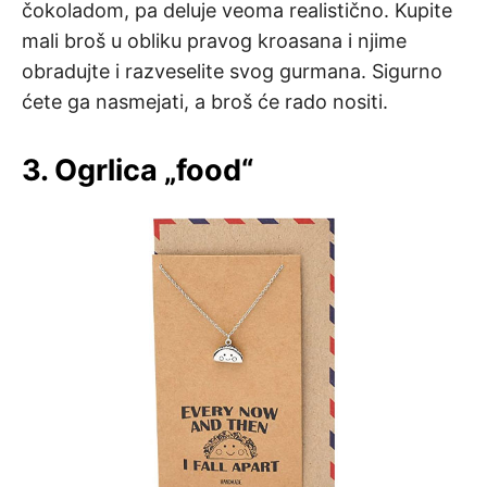
čokoladom, pa deluje veoma realistično. Kupite
mali broš u obliku pravog kroasana i njime
obradujte i razveselite svog gurmana. Sigurno
ćete ga nasmejati, a broš će rado nositi.
3. Ogrlica „food“