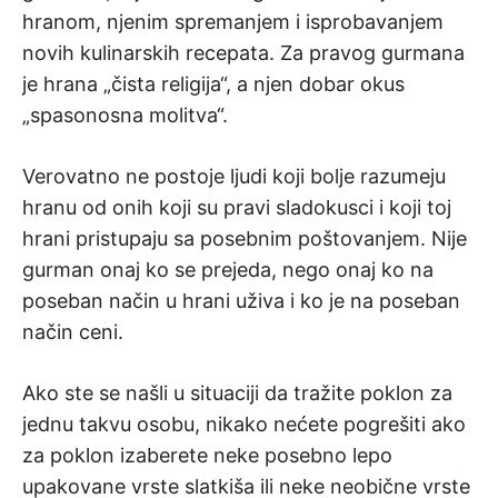
hranom, njenim spremanjem i isprobavanjem
novih kulinarskih recepata. Za pravog gurmana
je hrana „čista religija“, a njen dobar okus
„spasonosna molitva“.
Verovatno ne postoje ljudi koji bolje razumeju
hranu od onih koji su pravi sladokusci i koji toj
hrani pristupaju sa posebnim poštovanjem. Nije
gurman onaj ko se prejeda, nego onaj ko na
poseban način u hrani uživa i ko je na poseban
način ceni.
Ako ste se našli u situaciji da tražite poklon za
jednu takvu osobu, nikako nećete pogrešiti ako
za poklon izaberete neke posebno lepo
upakovane vrste slatkiša ili neke neobične vrste