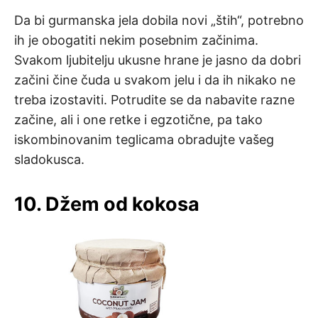
Da bi gurmanska jela dobila novi „štih“, potrebno
ih je obogatiti nekim posebnim začinima.
Svakom ljubitelju ukusne hrane je jasno da dobri
začini čine čuda u svakom jelu i da ih nikako ne
treba izostaviti. Potrudite se da nabavite razne
začine, ali i one retke i egzotične, pa tako
iskombinovanim teglicama obradujte vašeg
sladokusca.
10. Džem od kokosa