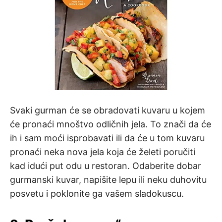
Svaki gurman će se obradovati kuvaru u kojem
će pronaći mnoštvo odličnih jela. To znači da će
ih i sam moći isprobavati ili da će u tom kuvaru
pronaći neka nova jela koja će želeti poručiti
kad idući put odu u restoran. Odaberite dobar
gurmanski kuvar, napišite lepu ili neku duhovitu
posvetu i poklonite ga vašem sladokuscu.