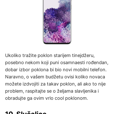
Ukoliko tražite poklon starijem tinejdžeru,
posebno nekom koji puni osamnaesti rođendan,
dobar izbor poklona bi bio novi mobilni telefon.
Naravno, o vašem budžetu ovisi koliko novaca
možete izdvojiti za takav poklon, ali ako to nije
problem, raspitajte se o željama slavljenika i
obradujte ga ovim vrlo cool poklonom.