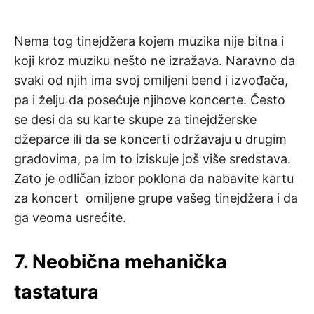
Nema tog tinejdžera kojem muzika nije bitna i
koji kroz muziku nešto ne izražava. Naravno da
svaki od njih ima svoj omiljeni bend i izvođača,
pa i želju da posećuje njihove koncerte. Često
se desi da su karte skupe za tinejdžerske
džeparce ili da se koncerti održavaju u drugim
gradovima, pa im to iziskuje još više sredstava.
Zato je odličan izbor poklona da nabavite kartu
za koncert omiljene grupe vašeg tinejdžera i da
ga veoma usrećite.
7. Neobična mehanička
tastatura