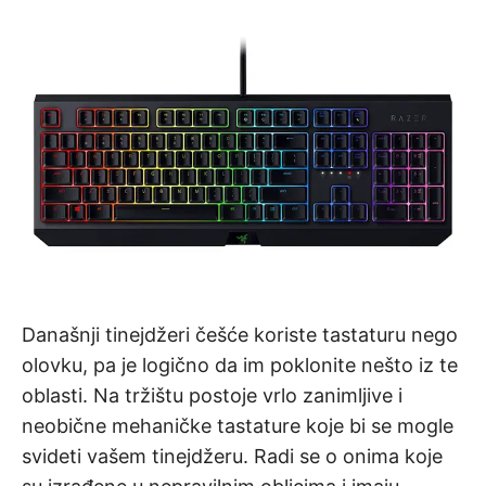
Današnji tinejdžeri češće koriste tastaturu nego
olovku, pa je logično da im poklonite nešto iz te
oblasti. Na tržištu postoje vrlo zanimljive i
neobične mehaničke tastature koje bi se mogle
svideti vašem tinejdžeru. Radi se o onima koje