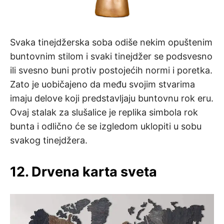
Svaka tinejdžerska soba odiše nekim opuštenim
buntovnim stilom i svaki tinejdžer se podsvesno
ili svesno buni protiv postojećih normi i poretka.
Zato je uobičajeno da među svojim stvarima
imaju delove koji predstavljaju buntovnu rok eru.
Ovaj stalak za slušalice je replika simbola rok
bunta i odlično će se izgledom uklopiti u sobu
svakog tinejdžera.
12. Drvena karta sveta