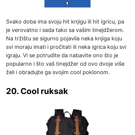
Svako doba ima svoju hit knjigu ili hit igricu, pa
je verovatno i sada tako sa vašim tinejdžerom.
Na tržištu se sigurno pojavila neka knjiga koju
svi moraju imati i pročitati ili neka igrica koju svi
igraju. Vi se potrudite da nabavite ono što je
popularno i što vaš tinejdžer od ovo dvoje više
želi i obradujte ga svojim cool poklonom.
20. Cool ruksak