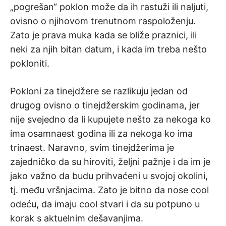
„pogrešan“ poklon može da ih rastuži ili naljuti,
ovisno o njihovom trenutnom raspoloženju.
Zato je prava muka kada se bliže praznici, ili
neki za njih bitan datum, i kada im treba nešto
pokloniti.
Pokloni za tinejdžere se razlikuju jedan od
drugog ovisno o tinejdžerskim godinama, jer
nije svejedno da li kupujete nešto za nekoga ko
ima osamnaest godina ili za nekoga ko ima
trinaest. Naravno, svim tinejdžerima je
zajedničko da su hiroviti, željni pažnje i da im je
jako važno da budu prihvaćeni u svojoj okolini,
tj. među vršnjacima. Zato je bitno da nose cool
odeću, da imaju cool stvari i da su potpuno u
korak s aktuelnim dešavanjima.