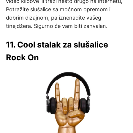
video klipove ili traži nešto drugo na internetu,
Potražite slušalice sa moćnom opremom i
dobrim dizajnom, pa iznenadite vašeg
tinejdžera. Sigurno će vam biti zahvalan.
11. Cool stalak za slušalice
Rock On