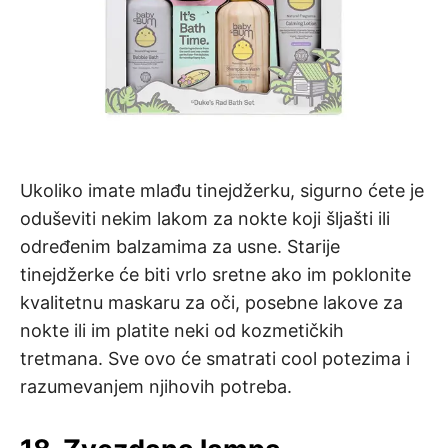
Ukoliko imate mlađu tinejdžerku, sigurno ćete je
oduševiti nekim lakom za nokte koji šljašti ili
određenim balzamima za usne. Starije
tinejdžerke će biti vrlo sretne ako im poklonite
kvalitetnu maskaru za oči, posebne lakove za
nokte ili im platite neki od kozmetičkih
tretmana. Sve ovo će smatrati cool potezima i
razumevanjem njihovih potreba.