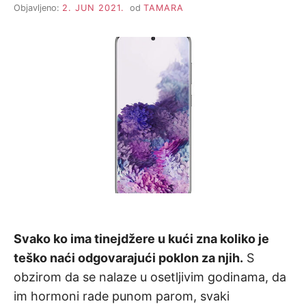
Objavljeno:
2. JUN 2021.
od
TAMARA
Svako ko ima tinejdžere u kući zna koliko je
teško naći odgovarajući poklon za njih.
S
obzirom da se nalaze u osetljivim godinama, da
im hormoni rade punom parom, svaki