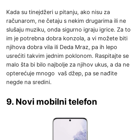
Kada su tinejdžeri u pitanju, ako nisu za
računarom, ne četaju s nekim drugarima ili ne
slušaju muziku, onda sigurno igraju igrice. Za to
im je potrebna dobra konzola, a vi možete biti
njihova dobra vila ili Deda Mraz, pa ih lepo
usrećiti takvim jednim poklonom. Raspitajte se
malo šta bi bilo najbolje za njihov ukus, a da ne
opterećuje mnogo vaš džep, pa se nađite
negde na sredini.
9. Novi mobilni telefon