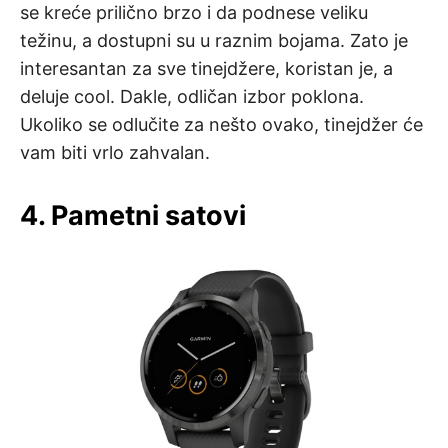
se kreće prilično brzo i da podnese veliku
težinu, a dostupni su u raznim bojama. Zato je
interesantan za sve tinejdžere, koristan je, a
deluje cool. Dakle, odličan izbor poklona.
Ukoliko se odlučite za nešto ovako, tinejdžer će
vam biti vrlo zahvalan.
4. Pametni satovi