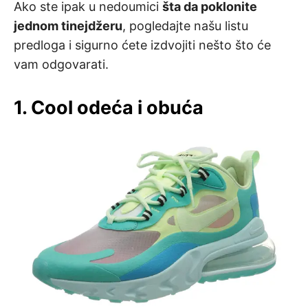
Ako ste ipak u nedoumici
šta da poklonite
jednom tinejdžeru
, pogledajte našu listu
predloga i sigurno ćete izdvojiti nešto što će
vam odgovarati.
1. Cool odeća i obuća