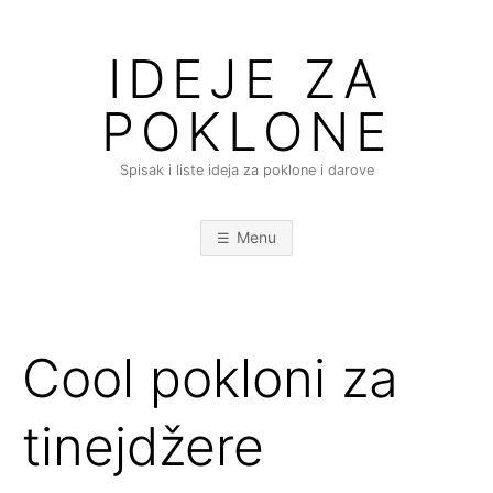
Skip
to
IDEJE ZA
content
POKLONE
Spisak i liste ideja za poklone i darove
Menu
Cool pokloni za
tinejdžere