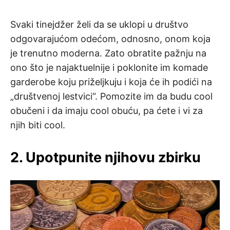
Svaki tinejdžer želi da se uklopi u društvo
odgovarajućom odećom, odnosno, onom koja
je trenutno moderna. Zato obratite pažnju na
ono što je najaktuelnije i poklonite im komade
garderobe koju priželjkuju i koja će ih podići na
„društvenoj lestvici“. Pomozite im da budu cool
obučeni i da imaju cool obuću, pa ćete i vi za
njih biti cool.
2. Upotpunite njihovu zbirku