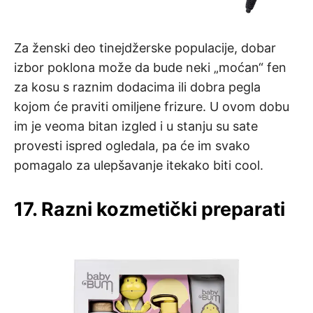
Za ženski deo tinejdžerske populacije, dobar
izbor poklona može da bude neki „moćan“ fen
za kosu s raznim dodacima ili dobra pegla
kojom će praviti omiljene frizure. U ovom dobu
im je veoma bitan izgled i u stanju su sate
provesti ispred ogledala, pa će im svako
pomagalo za ulepšavanje itekako biti cool.
17. Razni kozmetički preparati