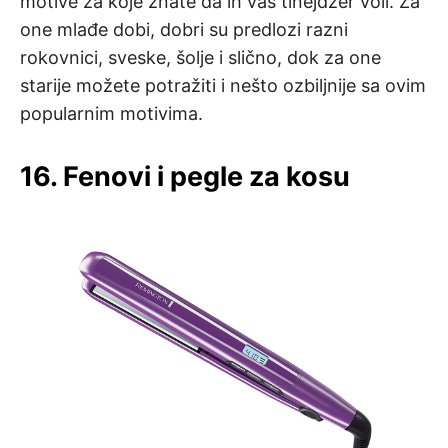
motive za koje znate da ih vaš tinejdžer voli. Za
one mlađe dobi, dobri su predlozi razni
rokovnici, sveske, šolje i slično, dok za one
starije možete potražiti i nešto ozbiljnije sa ovim
popularnim motivima.
16. Fenovi i pegle za kosu