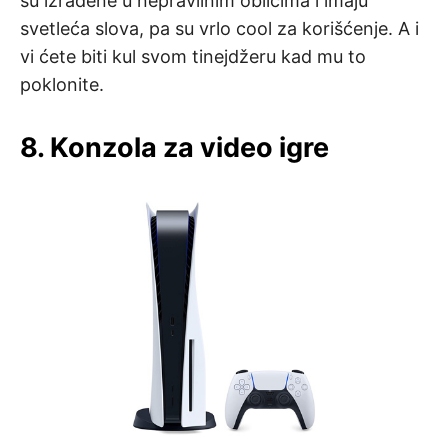
su izrađene u nepravilnim oblicima i imaju
svetleća slova, pa su vrlo cool za korišćenje. A i
vi ćete biti kul svom tinejdžeru kad mu to
poklonite.
8. Konzola za video igre