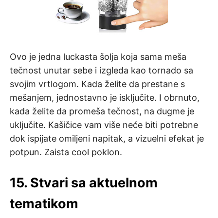
Ovo je jedna luckasta šolja koja sama meša
tečnost unutar sebe i izgleda kao tornado sa
svojim vrtlogom. Kada želite da prestane s
mešanjem, jednostavno je isključite. I obrnuto,
kada želite da promeša tečnost, na dugme je
uključite. Kašičice vam više neće biti potrebne
dok ispijate omiljeni napitak, a vizuelni efekat je
potpun. Zaista cool poklon.
15. Stvari sa aktuelnom
tematikom