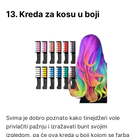
13. Kreda za kosu u boji
Svima je dobro poznato kako tinejdžeri vole
privlačiti pažnju i izražavati bunt svojim
izgledom, pa će ova kreda u boji kojom se farba