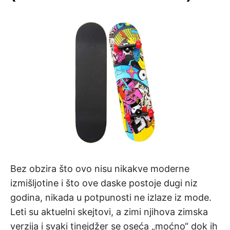
Bez obzira što ovo nisu nikakve moderne
izmišljotine i što ove daske postoje dugi niz
godina, nikada u potpunosti ne izlaze iz mode.
Leti su aktuelni skejtovi, a zimi njihova zimska
verzija i svaki tinejdžer se oseća „moćno“ dok ih