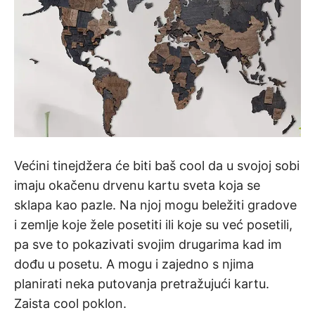
Većini tinejdžera će biti baš cool da u svojoj sobi
imaju okačenu drvenu kartu sveta koja se
sklapa kao pazle. Na njoj mogu beležiti gradove
i zemlje koje žele posetiti ili koje su već posetili,
pa sve to pokazivati svojim drugarima kad im
dođu u posetu. A mogu i zajedno s njima
planirati neka putovanja pretražujući kartu.
Zaista cool poklon.