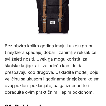
Bez obzira koliko godina imaju i u koju grupu
tinejdžera spadaju, dobar i zanimljiv ruksak će
svi želeti nositi. Uvek ga mogu koristiti za
školske knjige, ali i za odeću kad idu da
prespavaju kod drugova. Uskladite model, boju i
veličinu sa ukusom i godinama tinejdžera kojem
ovaj poklon poklanjate, pa ga iznenadite i
obradujte ovim praktičnim i lepim poklonom.