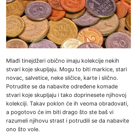
Mlađi tinejdžeri obično imaju kolekcije nekih
stvari koje skupljaju. Mogu to biti markice, stari
novac, salvetice, neke sličice, karte i slično.
Potrudite se da nabavite određene komade
stvari koje skupljaju i tako doprinesete njihovoj
kolekciji. Takav poklon će ih veoma obradovati,
a pogotovo će im biti drago što ste baš vi
razumeli njihovu strast i potrudili se da nabavite
ono što vole.