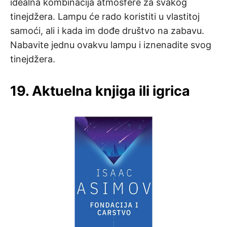
idealna kombinacija atmosfere za svakog
tinejdžera. Lampu će rado koristiti u vlastitoj
samoći, ali i kada im dođe društvo na zabavu.
Nabavite jednu ovakvu lampu i iznenadite svog
tinejdžera.
19. Aktuelna knjiga ili igrica