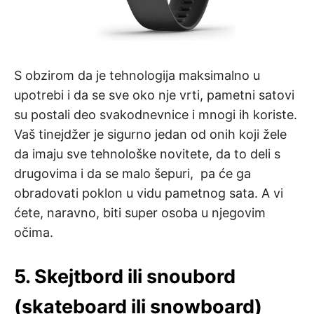
S obzirom da je tehnologija maksimalno u
upotrebi i da se sve oko nje vrti, pametni satovi
su postali deo svakodnevnice i mnogi ih koriste.
Vaš tinejdžer je sigurno jedan od onih koji žele
da imaju sve tehnološke novitete, da to deli s
drugovima i da se malo šepuri, pa će ga
obradovati poklon u vidu pametnog sata. A vi
ćete, naravno, biti super osoba u njegovim
očima.
5. Skejtbord ili snoubord
(skateboard ili snowboard)