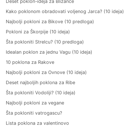
Deset poklon-ideja za Blizance
Kako poklonom obradovati voljenog Jarca? (10 ideja)
Najbolji pokloni za Bikove (10 predloga)
Pokloni za Škorpije (10 ideja)
Šta pokloniti Strelcu? (10 predloga)
Idealan poklon za jednu Vagu (10 ideja)
10 poklona za Rakove
Najbolji pokloni za Ovnove (10 ideja)
Deset najboljih poklona za Ribe
Šta pokloniti Vodoliji? (10 ideja)
Najbolji pokloni za vegane
Šta pokloniti vatrogascu?
Lista poklona za valentinovo