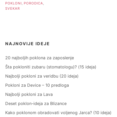
POKLONI
,
PORODICA
,
SVEKAR
NAJNOVIJE IDEJE
20 najboljih poklona za zaposlenje
Šta pokloniti zubaru (stomatologu)? (15 ideja)
Najbolji pokloni za veridbu (20 ideja)
Pokloni za Device – 10 predloga
Najbolji pokloni za Lava
Deset poklon-ideja za Blizance
Kako poklonom obradovati voljenog Jarca? (10 ideja)