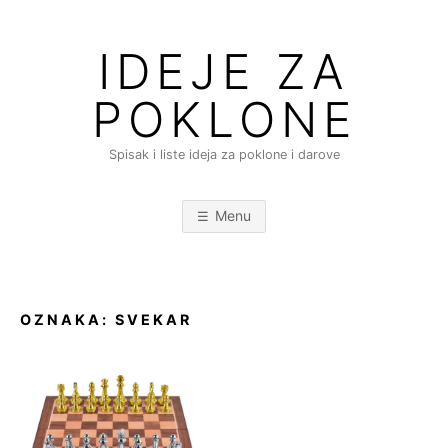
Skip
to
IDEJE ZA
content
POKLONE
Spisak i liste ideja za poklone i darove
Menu
OZNAKA:
SVEKAR