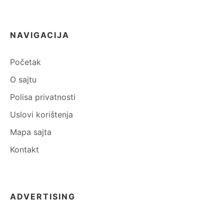
NAVIGACIJA
Početak
O sajtu
Polisa privatnosti
Uslovi korištenja
Mapa sajta
Kontakt
ADVERTISING