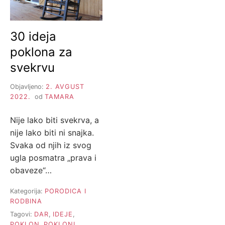
30 ideja
poklona za
svekrvu
Objavljeno:
2. AVGUST
2022.
od
TAMARA
Nije lako biti svekrva, a
nije lako biti ni snajka.
Svaka od njih iz svog
ugla posmatra „prava i
obaveze“…
Kategorija:
PORODICA I
RODBINA
Tagovi:
DAR
,
IDEJE
,
POKLON
,
POKLONI
,