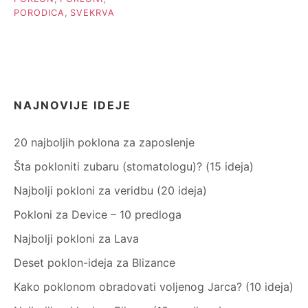
PORODICA
,
SVEKRVA
NAJNOVIJE IDEJE
20 najboljih poklona za zaposlenje
Šta pokloniti zubaru (stomatologu)? (15 ideja)
Najbolji pokloni za veridbu (20 ideja)
Pokloni za Device – 10 predloga
Najbolji pokloni za Lava
Deset poklon-ideja za Blizance
Kako poklonom obradovati voljenog Jarca? (10 ideja)