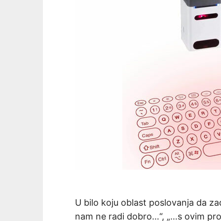
U bilo koju oblast poslovanja da 
nam ne radi dobro…“, „…s ovim pr