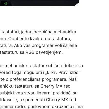
 tastaturi, jedna neobična mehanička
ona. Odaberite kvalitetnu tastaturu,
astatura. Ako vaš programer voli šarene
 tastaturu sa RGB osvetljenjem.
ne: mehaničke tastature obično dolaze sa
Pored toga mogu biti i „kliki“. Pravi izbor
itate o preferencijama programera. Naš
haničku tastaturu sa Cherry MX red
ubjektivna stvar, linearni prekidači su
 ili kasnije, a spomenuti Cherry MX red
rogramer radi u poslovnom okruženju i ima