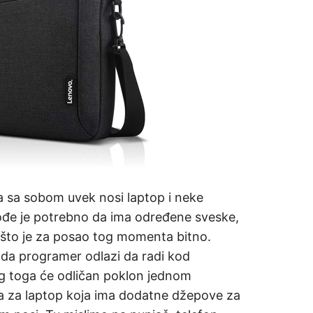
a sa sobom uvek nosi laptop i neke
kođe je potrebno da ima određene sveske,
e što je za posao tog momenta bitno.
ada programer odlazi da radi kod
bog toga će odličan poklon jednom
rba za laptop koja ima dodatne džepove za