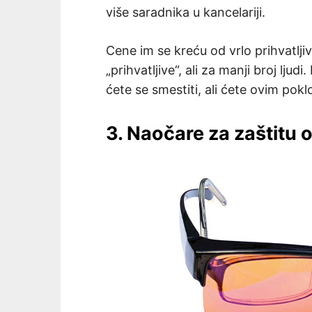
više saradnika u kancelariji.
Cene im se kreću od vrlo prihvatljiv
„prihvatljive“, ali za manji broj lju
ćete se smestiti, ali ćete ovim po
3. Naočare za zaštitu 