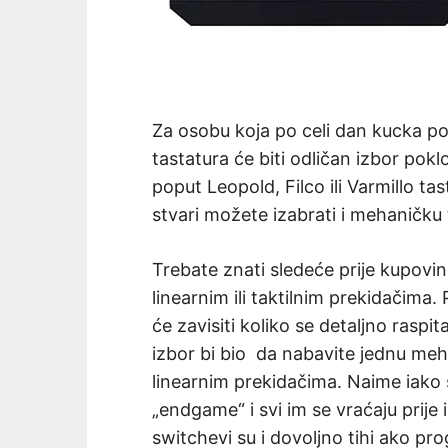
Za osobu koja po celi dan kucka po
tastatura će biti odličan izbor pokl
poput Leopold, Filco ili Varmillo t
stvari možete izabrati i mehaničku
Trebate znati sledeće prije kupovi
linearnim ili taktilnim prekidačima. 
će zavisiti koliko se detaljno rasp
izbor bi bio da nabavite jednu me
linearnim prekidačima. Naime iako s
„endgame“ i svi im se vraćaju prije
switchevi su i dovoljno tihi ako p