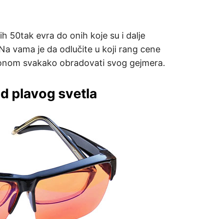
ih 50tak evra do onih koje su i dalje
di. Na vama je da odlučite u koji rang cene
klonom svakako obradovati svog gejmera.
od plavog svetla