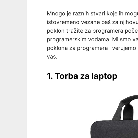
Mnogo je raznih stvari koje ih mogu 
istovremeno vezane baš za njihovu 
poklon tražite za programera počet
programerskim vodama. Mi smo vam 
poklona za programera i verujemo da
vas.
1. Torba za laptop