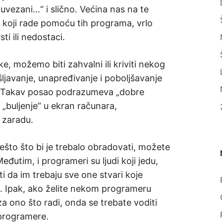
ezani…“ i slično. Većina nas na te
di koji rade pomoću tih programa, vrlo
i ili nedostaci.
e, možemo biti zahvalni ili kriviti nekog
javanje, unapređivanje i poboljšavanje
. Takav posao podrazumeva „dobre
„buljenje“ u ekran računara,
 zaradu.
nešto što bi je trebalo obradovati, možete
eđutim, i programeri su ljudi koji jedu,
ti da im trebaju sve one stvari koje
u. Ipak, ako želite nekom programeru
a ono što radi, onda se trebate voditi
 programere.