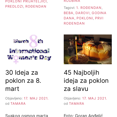
RODBINA
POKLONI PRIJATELJICI
,
PREDLOZI
,
ROĐENDAN
Tagovi:
1. ROĐENDAN
,
BEBA
,
DAROVI
,
GODINA
DANA
,
POKLONI
,
PRVI
ROĐENDAN
30 Ideja za
45 Najboljih
poklon za 8.
ideja za poklon
mart
za slavu
Objavljeno:
17. MAJ 2021.
Objavljeno:
17. MAJ 2021.
od
TAMARA
od
TAMARA
Svakog osmog marta
Foto: Goran Anđelić