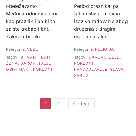
obeležavamo
Period praznika, pa
Međunarodni dan žena
tako i slava, u nama
kao praznik i on bi to
izaziva radovanje zbog
zaista trebao i biti.
druženja s dragim
Žalosno bi bilo…
osobama, ali i…
Kategorija:
VEZE
Kategorija:
RELIGIJA
Tagovi:
8. MART
,
DAN
Tagovi:
DAROVI
,
IDEJE
,
ŽENA
,
DAROVI
,
IDEJE
,
POKLONI
,
OSMI MART
,
POKLONI
PRAVOSLAVLJE
,
SLAVA
,
SRBIJA
Paginacija
1
2
Sledeće
članaka