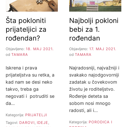
Šta pokloniti
Najbolji pokloni
prijateljici za
bebi za 1.
rođendan?
rođendan
Objavljeno:
18. MAJ 2021.
Objavljeno:
17. MAJ 2021.
od
TAMARA
od
TAMARA
Iskrena i prava
Najradosniji, najvažniji i
prijateljstva su retka, a
svakako najodgovorniji
kad nam se desi neko
zadatak u čovekovom
takvo, treba ga
životu je roditeljstvo.
negovati i potruditi se
Rođenje deteta sa
da…
sobom nosi mnogo
radosti, ali i…
Kategorija:
PRIJATELJI
Kategorija:
PORODICA I
Tagovi:
DAROVI
,
IDEJE
,