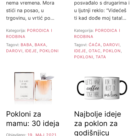
nema vremena. Mora
posvađalo s drugarima i
stići na posao, u
u ljutnji reklo: “Videćeš
trgovinu, u vrtić po…
ti kad dođe moj tata!…
Kategorija:
PORODICA I
Kategorija:
PORODICA I
RODBINA
RODBINA
Tagovi:
BABA
,
BAKA
,
Tagovi:
ĆAĆA
,
DAROVI
,
DAROVI
,
IDEJE
,
POKLONI
IDEJE
,
OTAC
,
POKLON
,
POKLONI
,
TATA
Pokloni za
Najbolje ideje
mamu: 30 ideja
za poklon za
godišnjicu
Objavljeno:
19. MAJ 2021.