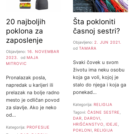
20 najboljih
Šta pokloniti
poklona za
časnoj sestri?
zaposlenje
Objavljeno:
2. JUN 2021.
od
TAMARA
Objavljeno:
16. NOVEMBAR
2023.
od
MAJA
Svaki čovek u svom
MITROVIC
životu ima neku osobu
koja ga voli, kojoj je
Pronalazak posla,
stalo do njega i koja ga
napredak u karijeri ili
ponekad…
prelazak na bolje radno
mesto je odličan povod
Kategorija:
RELIGIJA
za slavlje. Ako je neko
Tagovi:
ČASNE SESTRE
,
od…
DAR
,
DAROVI
,
HRIŠĆANSTVO
,
IDEJE
,
Kategorija:
PROFESIJE
POKLONI
,
RELIGIJA