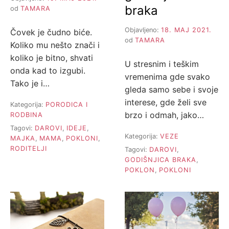
braka
od
TAMARA
Objavljeno:
18. MAJ 2021.
Čovek je čudno biće.
od
TAMARA
Koliko mu nešto znači i
koliko je bitno, shvati
U stresnim i teškim
onda kad to izgubi.
vremenima gde svako
Tako je i…
gleda samo sebe i svoje
interese, gde želi sve
Kategorija:
PORODICA I
brzo i odmah, jako…
RODBINA
Tagovi:
DAROVI
,
IDEJE
,
Kategorija:
VEZE
MAJKA
,
MAMA
,
POKLONI
,
RODITELJI
Tagovi:
DAROVI
,
GODIŠNJICA BRAKA
,
POKLON
,
POKLONI