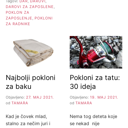
Tagovi:
DAR
,
DAROVI
,
DAROVI ZA ZAPOSLENE
,
POKLON ZA
ZAPOSLENJE
,
POKLONI
ZA RADNIKE
Najbolji pokloni
Pokloni za tatu:
za baku
30 ideja
Objavljeno:
27. MAJ 2021.
Objavljeno:
19. MAJ 2021.
od
TAMARA
od
TAMARA
Kad je čovek mlad,
Nema tog deteta koje
stalno za nečim juri i
se nekad nije